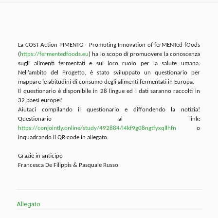
La COST Action PIMENTO - Promoting Innovation of ferMENTed fOods
(
https://fermentedfoods.eu
) ha lo scopo di promuovere la conoscenza
sugli alimenti fermentati e sul loro ruolo per la salute umana.
Nell’ambito del Progetto, è stato sviluppato un questionario per
mappare le abitudini di consumo degli alimenti fermentati in Europa.
Il questionario è disponibile in 28 lingue ed i dati saranno raccolti in
32 paesi europei!
Aiutaci compilando il questionario e diffondendo la notizia!
Questionario al link:
https://conjointly.online/study/492884/l4kf9g08ngtfyxqllhfn
o
inquadrando il QR code in allegato.
Grazie in anticipo
Francesca De Filippis & Pasquale Russo
Allegato