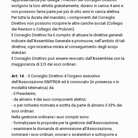
svolgono la loro attività gratuitamente, durano in carica 4 anni e
non possono farne parte per più di otto anni in carica elettiva.
Per tutta la durata del mandato, i componenti del Consiglio
Direttivo non possono ricoprire le altre cariche sociali (Collegio
dei Revisori o Collegio dei Probiviri).
Il Consiglio Direttivo ha il compito di attuare le direttive generali
indicate dall’Assemblea Generale e promuove, nell’ambito di tali
direttive, ogni iniziativa mirata al conseguimento degli scopi
statutari.
Il Consiglio Direttivo può essere revocato dall’Assemblea con la
maggioranza di 2/3 dei soci ordinari.
Art. 14.
- Il Consiglio Direttivo è l’organo esecutivo
dell’Associazione SIMTREA ed è convocato (in presenza o in
modalità telematica) da:
- il Presidente;
- da almeno 4 dei suoi componenti elettivi;
- o per richiesta motivata e scritta da parte di almeno il 33% dei
soci ordinari.
Nella gestione ordinaria i suoi compiti sono:
- formalizzare le proposte per la gestione dell’Associazione;
- esaminare le domande di ammissione all’Associazione,
nominare i soci ordinari, onorari o sostenitori e sottoporre a