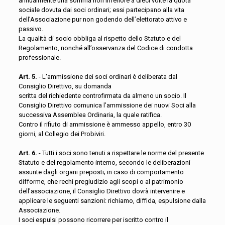
annualmente una somma non inferiore a dieci volte la quota
sociale dovuta dai soci ordinari; essi partecipano alla vita
dell’Associazione pur non godendo dell’elettorato attivo e
passivo.
La qualità di socio obbliga al rispetto dello Statuto e del
Regolamento, nonché all’osservanza del Codice di condotta
professionale.
Art. 5.
- L'ammissione dei soci ordinari è deliberata dal
Consiglio Direttivo, su domanda
scritta del richiedente controfirmata da almeno un socio. Il
Consiglio Direttivo comunica l’ammissione dei nuovi Soci alla
successiva Assemblea Ordinaria, la quale ratifica.
Contro il rifiuto di ammissione è ammesso appello, entro 30
giorni, al Collegio dei Probiviri.
Art. 6.
- Tutti i soci sono tenuti a rispettare le norme del presente
Statuto e del regolamento interno, secondo le deliberazioni
assunte dagli organi preposti; in caso di comportamento
difforme, che rechi pregiudizio agli scopi o al patrimonio
dell'associazione, il Consiglio Direttivo dovrà intervenire e
applicare le seguenti sanzioni: richiamo, diffida, espulsione dalla
Associazione.
I soci espulsi possono ricorrere per iscritto contro il