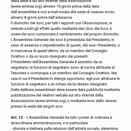
della sede e sul sito internet della Associazione
(www.simtrea.org) almeno 15 giorni prima della data
dell’assemblea e con e-mail inviata alla sede di ciascun socio,
almeno 8 giorni prima dell’adunanza.
Il domicilio dei soci, per tutti i rapporti con l’Associazione, si
intende a tutti gli effetti quello risultante dal Libro dei Soci; è
onere dei soci comunicare il cambiamento del proprio domicilio.
L’Assemblea Generale dei soci è presieduta dal Presidente, in
caso di assenza o impedimento di questi, dal vice–Presidente, o
in mancanza di quest’ultimo, da un membro del Consiglio
Direttivo o da un socio designato dai presenti.
Il Presidente dell’Assemblea Generale è assistito da un
segretario; le funzioni di segretario sono di norma attribuite al
Tesoriere o comunque a un membro del Consiglio Direttivo. Nei
casi in cui il Presidente lo ritenga opportuno, egli può attribuire le
funzioni di segretario a un notaio da lui stesso designato.
Delle delibere assembleari deve essere data pubblicità mediante
pubblicazione del relativo verbale sul sito internet della
Associazione (www.simtrea.org) o mediante invio dello stesso
presso la sede dei singoli soci.
Art. 12.
- L’Assemblea Generale ha tutti i poteri di ordinaria e
straordinaria amministrazione, e in particolare:
- discute e delibera sulle relazioni dell’attività sociale, determina