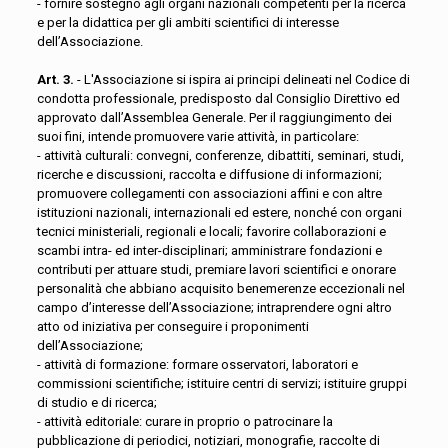
- fornire sostegno agli organi nazionali competenti per la ricerca
e per la didattica per gli ambiti scientifici di interesse
dell’Associazione.
Art. 3.
- L'Associazione si ispira ai principi delineati nel Codice di
condotta professionale, predisposto dal Consiglio Direttivo ed
approvato dall’Assemblea Generale. Per il raggiungimento dei
suoi fini, intende promuovere varie attività, in particolare:
- attività culturali: convegni, conferenze, dibattiti, seminari, studi,
ricerche e discussioni, raccolta e diffusione di informazioni;
promuovere collegamenti con associazioni affini e con altre
istituzioni nazionali, internazionali ed estere, nonché con organi
tecnici ministeriali, regionali e locali; favorire collaborazioni e
scambi intra- ed inter-disciplinari; amministrare fondazioni e
contributi per attuare studi, premiare lavori scientifici e onorare
personalità che abbiano acquisito benemerenze eccezionali nel
campo d’interesse dell’Associazione; intraprendere ogni altro
atto od iniziativa per conseguire i proponimenti
dell’Associazione;
- attività di formazione: formare osservatori, laboratori e
commissioni scientifiche; istituire centri di servizi; istituire gruppi
di studio e di ricerca;
- attività editoriale: curare in proprio o patrocinare la
pubblicazione di periodici, notiziari, monografie, raccolte di