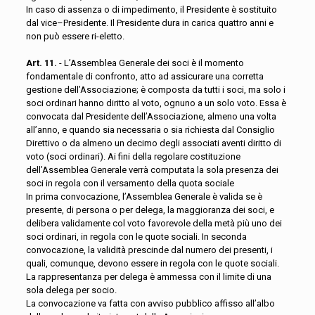
In caso di assenza o di impedimento, il Presidente è sostituito
dal vice–Presidente. Il Presidente dura in carica quattro anni e
non può essere ri-eletto.
Art. 11.
- L’Assemblea Generale dei soci è il momento
fondamentale di confronto, atto ad assicurare una corretta
gestione dell’Associazione; è composta da tutti i soci, ma solo i
soci ordinari hanno diritto al voto, ognuno a un solo voto. Essa è
convocata dal Presidente dell’Associazione, almeno una volta
all’anno, e quando sia necessaria o sia richiesta dal Consiglio
Direttivo o da almeno un decimo degli associati aventi diritto di
voto (soci ordinari). Ai fini della regolare costituzione
dell’Assemblea Generale verrà computata la sola presenza dei
soci in regola con il versamento della quota sociale
In prima convocazione, l’Assemblea Generale è valida se è
presente, di persona o per delega, la maggioranza dei soci, e
delibera validamente col voto favorevole della metà più uno dei
soci ordinari, in regola con le quote sociali. In seconda
convocazione, la validità prescinde dal numero dei presenti, i
quali, comunque, devono essere in regola con le quote sociali.
La rappresentanza per delega è ammessa con il limite di una
sola delega per socio.
La convocazione va fatta con avviso pubblico affisso all’albo