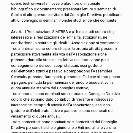
opere, testi universitari, ovvero altro tipo di materiale
bibliografico o documentario; presentare letture o seminari di
Soci o di altre persone invitate dal Consiglio Direttivo; pubblicare
atti di convegni, di seminari, nonché studi e ricerche compiute.
Art. 4.
- L'Associazione SIMTREA è offerta a tutti coloro che,
interessati alla realizzazione delle finalità istituzionali, ne
condividono lo spirito e gli ideali. L’Associazione si compone di:
- soci ordinari: sono coloro che per la propria attività possono
partecipare attivamente alla vita dell’Associazione e che
possono dare alla stessa una fattiva collaborazione per il
conseguimento dei suoi scopi statutari; essi godono
dell’elettorato attivo e passivo e compongono l’Assemblea
Generale; possono farne parte persone o Enti che si impegnano
a pagare, per tutta la permanenza del vincolo associativo, la
quota annuale stabilita dal Consiglio Direttivo;
- soci onorari: sono nominati soci onorari dal Consiglio Direttivo
coloro che abbiano dato contributi di rilevante e indiscusso
interesse nel campo di attività dell’Associazione; essi non
godono dell’elettorato attivo e passivo e sono esonerati dal
versamento di quote annuali;
- soci sostenitori: sono nominati soci sostenitori dal Consiglio
Direttivo persone fisiche o giuridiche o Enti morali che versino