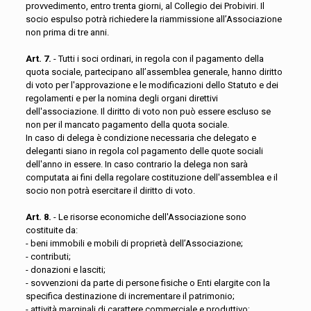
provvedimento, entro trenta giorni, al Collegio dei Probiviri. Il
socio espulso potrà richiedere la riammissione all’Associazione
non prima di tre anni.
Art. 7.
- Tutti i soci ordinari, in regola con il pagamento della
quota sociale, partecipano all’assemblea generale, hanno diritto
di voto per l'approvazione e le modificazioni dello Statuto e dei
regolamenti e per la nomina degli organi direttivi
dell'associazione. Il diritto di voto non può essere escluso se
non per il mancato pagamento della quota sociale.
In caso di delega è condizione necessaria che delegato e
deleganti siano in regola col pagamento delle quote sociali
dell'anno in essere. In caso contrario la delega non sarà
computata ai fini della regolare costituzione dell'assemblea e il
socio non potrà esercitare il diritto di voto.
Art. 8.
- Le risorse economiche dell'Associazione sono
costituite da:
- beni immobili e mobili di proprietà dell’Associazione;
- contributi;
- donazioni e lasciti;
- sovvenzioni da parte di persone fisiche o Enti elargite con la
specifica destinazione di incrementare il patrimonio;
- attività marginali di carattere commerciale e produttivo;