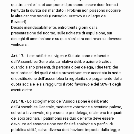
quattro anni e i suoi componenti possono essere riconfermati.
Per tutta la durata del mandato, i Probiviri non possono ricoprire
le altre cariche sociali (Consiglio Direttivo e Collegio dei
Revisori).
Decide insindacabilmente, entro trenta giorni dalla
presentazione del ricorso, sulle richieste di espulsione, sui
dinieghi di ammissione e su qualsiasi altra controversia dovesse
verificarsi.
Art. 17.
- Le modifiche al vigente Statuto sono deliberate
dall’Assemblea Generale. La relativa deliberazione è valida
quando siano presenti, di persona o per delega, i due terzi dei
soci ordinari dei quali è stata preventivamente accertata in sede
di costituzione dell’assemblea la regolarità del pagamento della
quota sociale, e sia raggiunto il voto favorevole del 50%+1 degli
aventi diritto.
Art. 18.
- Lo scioglimento dell’Associazione è deliberato
dall’Assemblea Generale, mediante votazione a scrutinio palese,
col voto favorevole, di persona o per delega, di almeno tre quarti
dei soci ordinari. Il patrimonio residuo dell’ente deve essere
devoluto ad associazione con finalità analoghe o per fini di
pubblica utilità, salvo diversa destinazione imposta dalla legge.