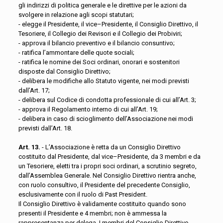
gli indirizzi di politica generale e le direttive per le azioni da
svolgere in relazione agli scopi statutari;
- elegge il Presidente, il vice–Presidente, il Consiglio Direttivo, il
Tesoriere, il Collegio dei Revisori e il Collegio dei Probiviri;
- approva il bilancio preventivo e il bilancio consuntivo;
- ratifica l’ammontare delle quote sociali;
- ratifica le nomine dei Soci ordinari, onorari e sostenitori
disposte dal Consiglio Direttivo;
- delibera le modifiche allo Statuto vigente, nei modi previsti
dall’Art. 17;
- delibera sul Codice di condotta professionale di cui all’Art. 3;
- approva il Regolamento interno di cui all’Art. 19;
- delibera in caso di scioglimento dell’Associazione nei modi
previsti dall’Art. 18.
Art. 13.
- L’Associazione è retta da un Consiglio Direttivo
costituito dal Presidente, dal vice–Presidente, da 3 membri e da
un Tesoriere, eletti tra i propri soci ordinari, a scrutinio segreto,
dall’Assemblea Generale. Nel Consiglio Direttivo rientra anche,
con ruolo consultivo, il Presidente del precedente Consiglio,
esclusivamente con il ruolo di Past President.
Il Consiglio Direttivo è validamente costituito quando sono
presenti il Presidente e 4 membri; non è ammessa la
rappresentanza per delega. I membri del Consiglio Direttivo