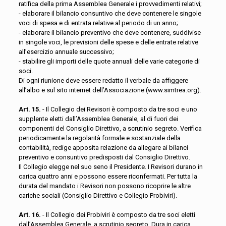
ratifica della prima Assemblea Generale i provvedimenti relativi;
- elaborare il bilancio consuntivo che deve contenere le singole
voci di spesa e di entrata relative al periodo di un anno;
- elaborare il bilancio preventivo che deve contenere, suddivise
in singole voci, le previsioni delle spese e delle entrate relative
all’esercizio annuale successivo;
- stabilire gli importi delle quote annuali delle varie categorie di
soci.
Di ogni riunione deve essere redatto il verbale da affiggere
all’albo e sul sito internet dell’Associazione (www.simtrea.org).
Art. 15.
- Il Collegio dei Revisori è composto da tre soci e uno
supplente eletti dall’Assemblea Generale, al di fuori dei
componenti del Consiglio Direttivo, a scrutinio segreto. Verifica
periodicamente la regolarità formale e sostanziale della
contabilità, redige apposita relazione da allegare ai bilanci
preventivo e consuntivo predisposti dal Consiglio Direttivo.
Il Collegio elegge nel suo seno il Presidente. I Revisori durano in
carica quattro anni e possono essere riconfermati. Per tutta la
durata del mandato i Revisori non possono ricoprire le altre
cariche sociali (Consiglio Direttivo e Collegio Probiviri).
Art. 16.
- Il Collegio dei Probiviri è composto da tre soci eletti
dall’Assemblea Generale, a scrutinio segreto. Dura in carica