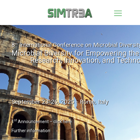
8
International Conference on Microbial Diversit
th
Microbial Diversity for Empowering the 
Research, Innovation, and Techno
September 23-26, 2025 - Rome, Italy
st
1
Announcement – click here
Further information