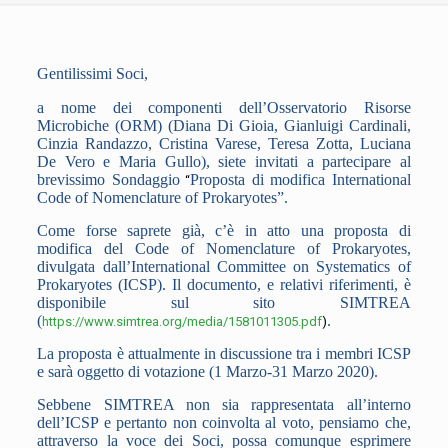
Gentilissimi Soci,
a nome dei componenti dell’Osservatorio Risorse
Microbiche (ORM) (Diana Di Gioia, Gianluigi Cardinali,
Cinzia Randazzo, Cristina Varese, Teresa Zotta, Luciana
De Vero e Maria Gullo), siete invitati a partecipare al
brevissimo Sondaggio
Proposta di modifica International
“
Code of Nomenclature of Prokaryotes”.
Come forse saprete già, c’è in atto una proposta di
modifica del Code of Nomenclature of Prokaryotes,
divulgata dall’International Committee on Systematics of
Prokaryotes (ICSP). Il documento, e relativi riferimenti, è
disponibile sul sito SIMTREA
(
.
https://www.simtrea.org/media/1581011305.pdf
)
La proposta è attualmente in discussione tra i membri ICSP
e sarà oggetto di votazione (1 Marzo-31 Marzo 2020).
Sebbene SIMTREA non sia rappresentata all’interno
dell’ICSP e pertanto non coinvolta al voto, pensiamo che,
attraverso la voce dei Soci, possa comunque esprimere