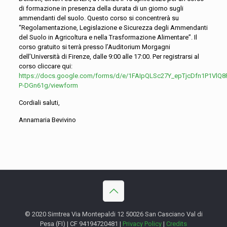
di formazione in presenza della durata di un giorno sugli
ammendanti del suolo. Questo corso si concentrerà su
“Regolamentazione, Legislazione e Sicurezza degli Ammendanti
del Suolo in Agricoltura e nella Trasformazione Alimentare”. Il
corso gratuito si terrà presso l’Auditorium Morgagni
dell’Università di Firenze, dalle 9:00 alle 17:00. Per registrarsi al
corso cliccare qui:
https://docs.google.com/forms/d/e/1FAIpQLSc27Y_epTjcDfn1P1VlQ8
P-DGn61g/viewform
Cordiali saluti,
Annamaria Bevivino
© 2020 Simtrea Via Montepaldi 12 50026 San Casciano Val di
Pesa (FI) | CF 94194720481 |
Privacy Policy
|
Credits