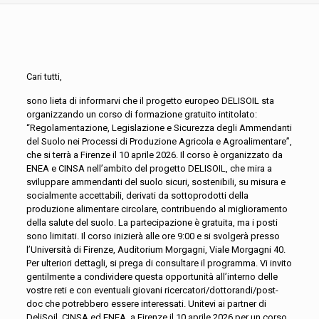
Cari tutti,
sono lieta di informarvi che il progetto europeo DELISOIL sta
organizzando un corso di formazione gratuito intitolato:
“Regolamentazione, Legislazione e Sicurezza degli Ammendanti
del Suolo nei Processi di Produzione Agricola e Agroalimentare”,
che si terrà a Firenze il 10 aprile 2026. Il corso è organizzato da
ENEA e CINSA nell’ambito del progetto DELISOIL, che mira a
sviluppare ammendanti del suolo sicuri, sostenibili, su misura e
socialmente accettabili, derivati da sottoprodotti della
produzione alimentare circolare, contribuendo al miglioramento
della salute del suolo. La partecipazione è gratuita, ma i posti
sono limitati. Il corso inizierà alle ore 9:00 e si svolgerà presso
l’Università di Firenze, Auditorium Morgagni, Viale Morgagni 40.
Per ulteriori dettagli, si prega di consultare il programma. Vi invito
gentilmente a condividere questa opportunità all’interno delle
vostre reti e con eventuali giovani ricercatori/dottorandi/post-
doc che potrebbero essere interessati. Unitevi ai partner di
DeliSoil, CINSA ed ENEA, a Firenze il 10 aprile 2026 per un corso