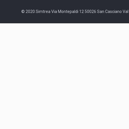
© 2020 Simtrea Via Montepaldi 12 50026 San Casciano Val d