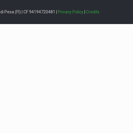
i Pesa (FI) | CF 94194720481 |
Privacy Policy
|
Credits